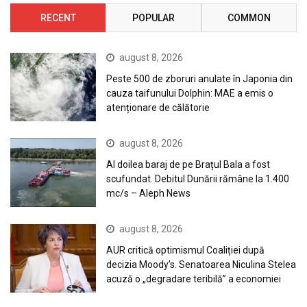
RECENT
POPULAR
COMMON
august 8, 2026
Peste 500 de zboruri anulate în Japonia din
cauza taifunului Dolphin: MAE a emis o
atenționare de călătorie
august 8, 2026
Al doilea baraj de pe Brațul Bala a fost
scufundat. Debitul Dunării rămâne la 1.400
mc/s – Aleph News
august 8, 2026
AUR critică optimismul Coaliției după
decizia Moody’s. Senatoarea Niculina Stelea
acuză o „degradare teribilă” a economiei