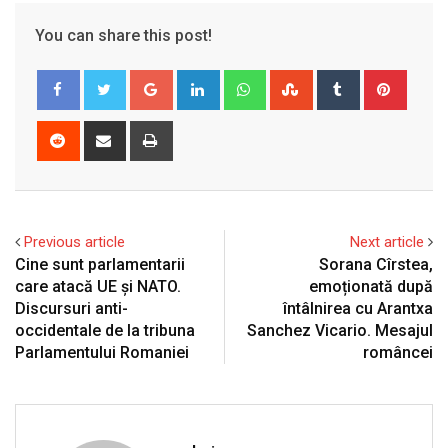
You can share this post!
Google+
LinkedIn
Whatsapp
StumbleUpon
Tumblr
Pinter
Reddit
Share
Print
via
Email
Previous article
Next article
Cine sunt parlamentarii
Sorana Cîrstea,
care atacă UE și NATO.
emoționată după
Discursuri anti-
întâlnirea cu Arantxa
occidentale de la tribuna
Sanchez Vicario. Mesajul
Parlamentului Romaniei
româncei