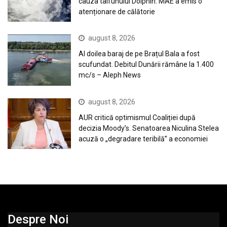
cauza taifunului Dolphin: MAE a emis o
atenționare de călătorie
august 8, 2026
Al doilea baraj de pe Brațul Bala a fost
scufundat. Debitul Dunării rămâne la 1.400
mc/s – Aleph News
august 8, 2026
AUR critică optimismul Coaliției după
decizia Moody’s. Senatoarea Niculina Stelea
acuză o „degradare teribilă” a economiei
Despre Noi