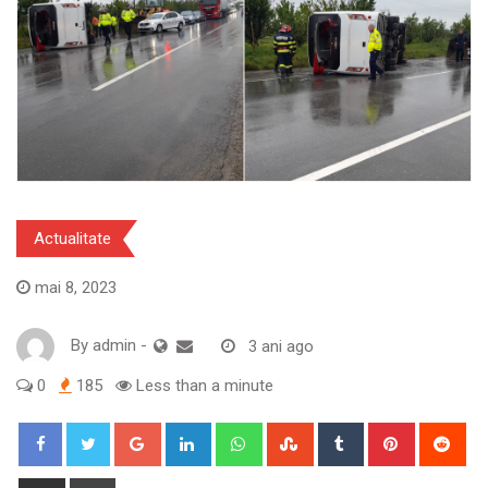
Actualitate
mai 8, 2023
By
admin
-
3 ani ago
0
185
Less than a minute
Google+
LinkedIn
Whatsapp
StumbleUpon
Tumblr
Pinterest
Red