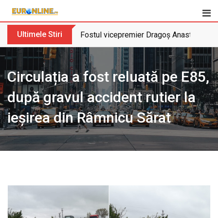
Skip
to
content
Ultimele Stiri
Fostul vicepremier Dragoș Anastasiu nu 
Circulația a fost reluată pe E85,
după gravul accident rutier la
ieșirea din Râmnicu Sărat